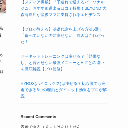
【メディア掲載】『子連れで通えるパーソナル
ジム』おすすめ選出＆口コミ特集！BEYOND 大
森海岸店が産後ママに支持されるエビデンス
も
【プロが教える】基礎代謝を上げる方法5選｜
食
「食べていないのに痩せない」原因はこれだっ
た！
の
サーキットトレーニングは痩せる？「効果な
大
し」と言わせない最強メニューとHIITとの違い
）
を徹底解説【プロ監修】
中は
HYROX(ハイロックス)は痩せる？初心者でも完
走できる3つの理由とダイエット効果をプロが解
説
Recent Comments
表示できるコメントはありません。