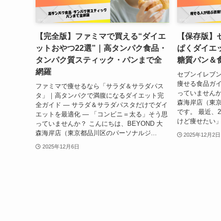
【完全版】ファミマで買える“ダイエ
【保存版】
ットおやつ22選”｜高タンパク食品・
ぱくダイエ
タンパク質スティック・パンまで全
糖質パン＆食
網羅
セブンイレブン
痩せる食品ガイ
ファミマで痩せるなら「サラダ＆サラダパス
っていませんか
タ」｜高タンパクで満腹になるダイエット完
森海岸店（東
全ガイド — サラダ＆サラダパスタだけでダイ
です。 最近、
エットを最適化 — 「コンビニ＝太る」そう思
けど痩せたい」
っていませんか？ こんにちは、BEYOND 大
森海岸店（東京都品川区のパーソナルジ...
2025年12月2日
2025年12月6日