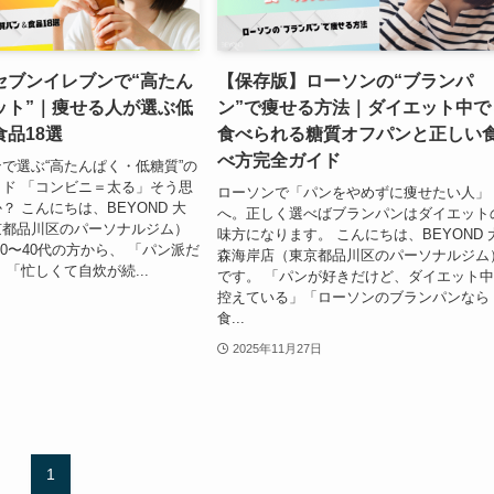
セブンイレブンで“高たん
【保存版】ローソンの“ブランパ
ット”｜痩せる人が選ぶ低
ン”で痩せる方法｜ダイエット中で
品18選
食べられる糖質オフパンと正しい
べ方完全ガイド
で選ぶ“高たんぱく・低糖質”の
ド 「コンビニ＝太る」そう思
ローソンで「パンをやめずに痩せたい人」
？ こんにちは、BEYOND 大
へ。正しく選べばブランパンはダイエット
京都品川区のパーソナルジム）
味方になります。 こんにちは、BEYOND 
20〜40代の方から、 「パン派だ
森海岸店（東京都品川区のパーソナルジム
 「忙しくて自炊が続...
です。 「パンが好きだけど、ダイエット
控えている」「ローソンのブランパンなら
食...
2025年11月27日
1