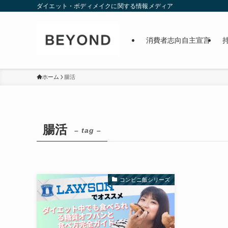
ダイエット・ボディメイクに関する情報メディア
消費者志向自主宣言
ホーム
腸活
腸活
– tag –
コンビニ飯シリーズ