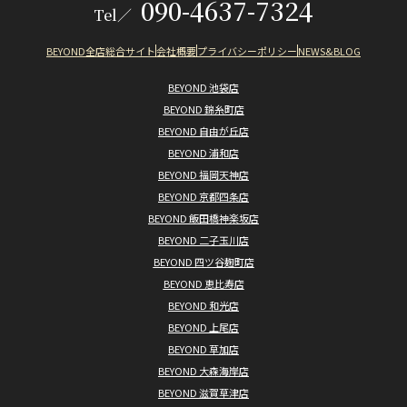
090-4637-7324
Tel／
BEYOND全店総合サイト
会社概要
プライバシーポリシー
NEWS&BLOG
BEYOND 池袋店
BEYOND 錦糸町店
BEYOND 自由が丘店
BEYOND 浦和店
BEYOND 福岡天神店
BEYOND 京都四条店
BEYOND 飯田橋神楽坂店
BEYOND 二子玉川店
BEYOND 四ツ谷麹町店
BEYOND 恵比寿店
BEYOND 和光店
BEYOND 上尾店
BEYOND 草加店
BEYOND 大森海岸店
BEYOND 滋賀草津店