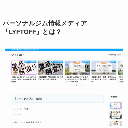
パーソナルジム情報メディア
「LYFTOFF」とは？