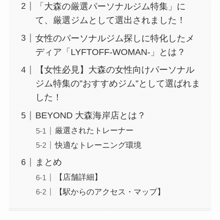
「大森の厳選パーソナルジム特集」に
て、厳選ジムとして選出されました！
女性のパーソナルジム探しに特化したメ
ディア「LYFTOFF-WOMAN-」とは？
【女性必見】大森の女性向けパーソナル
ジム特集の”おすすめジム”として選ばれま
した！
BEYOND 大森海岸店とは？
厳選されたトレーナー
快適なトレーニング環境
まとめ
【店舗詳細】
【駅からのアクセス・マップ】