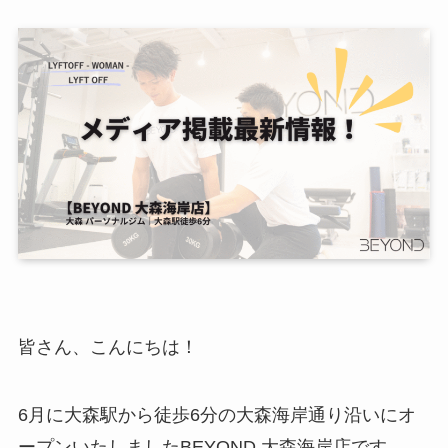
皆さん、こんにちは！
6月に大森駅から徒歩6分の大森海岸通り沿いにオ
ープンいたしましたBEYOND 大森海岸店です。