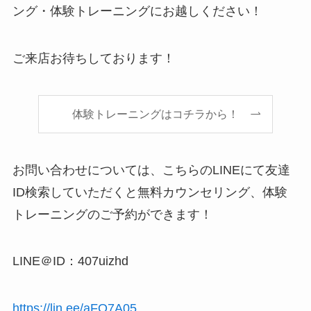
ング・体験トレーニングにお越しください！
ご来店お待ちしております！
体験トレーニングはコチラから！
お問い合わせについては、こちらのLINEにて友達
ID検索していただくと無料カウンセリング、体験
トレーニングのご予約ができます！
LINE＠ID：407uizhd
https://lin.ee/aFO7A05