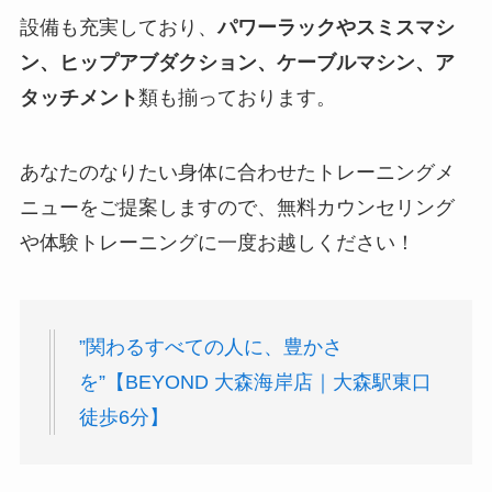
設備も充実しており、
パワーラックやスミスマシ
ン、ヒップアブダクション、ケーブルマシン、ア
タッチメント
類も揃っております。
あなたのなりたい身体に合わせたトレーニングメ
ニューをご提案しますので、無料カウンセリング
や体験トレーニングに一度お越しください！
”関わるすべての人に、豊かさ
を”【BEYOND 大森海岸店｜大森駅東口
徒歩6分】