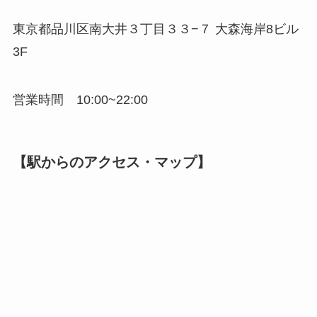
東京都品川区南大井３丁目３３−７ 大森海岸8ビル
3F
営業時間 10:00~22:00
【駅からのアクセス・マップ】