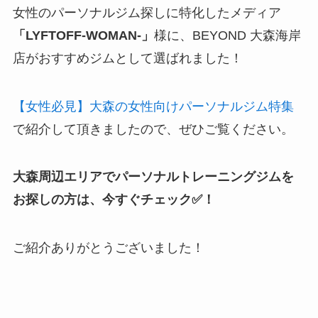
女性のパーソナルジム探しに特化したメディア
「LYFTOFF-WOMAN-」
様に、BEYOND 大森海岸
店がおすすめジムとして選ばれました！
【女性必見】大森の女性向けパーソナルジム特集
で紹介して頂きましたので、ぜひご覧ください。
大森周辺エリアでパーソナルトレーニングジムを
お探しの方は、今すぐチェック✅！
ご紹介ありがとうございました！