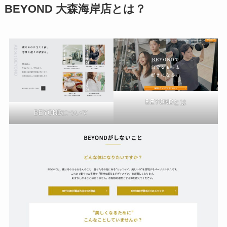
BEYOND 大森海岸店とは？
BEYOND
とは
BEYONDについて