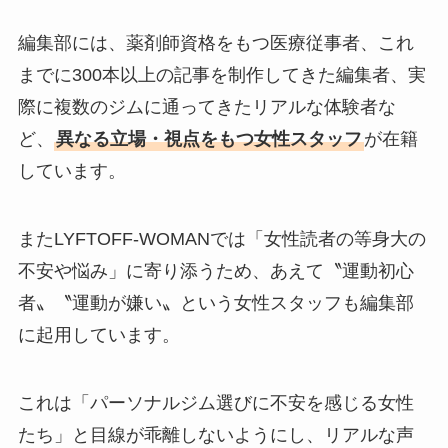
編集部には、薬剤師資格をもつ医療従事者、これ
までに300本以上の記事を制作してきた編集者、実
際に複数のジムに通ってきたリアルな体験者な
ど、
異なる立場・視点をもつ女性スタッフ
が在籍
しています。
またLYFTOFF-WOMANでは「女性読者の等身大の
不安や悩み」に寄り添うため、あえて〝運動初心
者〟〝運動が嫌い〟という女性スタッフも編集部
に起用しています。
これは「パーソナルジム選びに不安を感じる女性
たち」と目線が乖離しないようにし、リアルな声