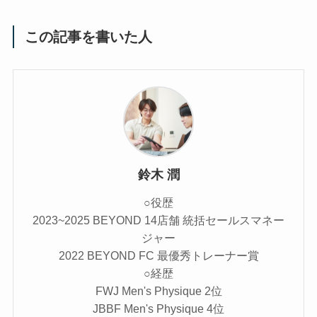
この記事を書いた人
鈴木 潤
○役歴
2023~2025 BEYOND 14店舗 統括セールスマネー
ジャー
2022 BEYOND FC 最優秀トレーナー賞
○経歴
FWJ Men's Physique 2位
JBBF Men's Physique 4位