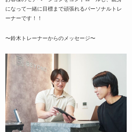
になって一緒に目標まで頑張れるパーソナルトレ
ーナーです！！
〜鈴木トレーナーからのメッセージ〜