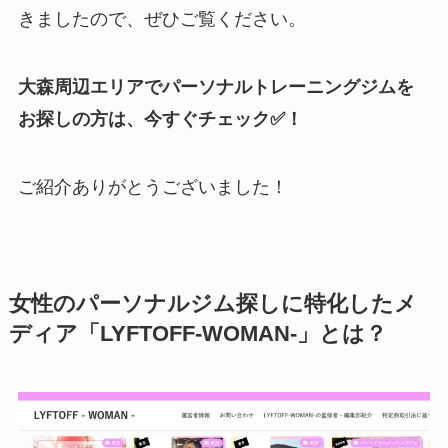
きましたので、ぜひご覧ください。
大森周辺エリアでパーソナルトレーニングジムを
お探しの方は、今すぐチェック✅！
ご紹介ありがとうございました！
女性のパーソナルジム探しに特化したメ
ディア
「LYFTOFF-WOMAN-」
とは？