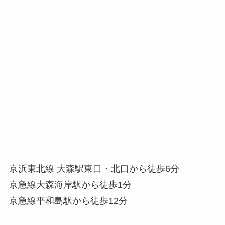
京浜東北線 大森駅東口・北口から徒歩6分
京急線大森海岸駅から徒歩1分
京急線平和島駅から徒歩12分