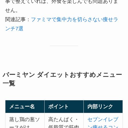
事で整えていれば、外食を楽しんでも問題ありま
せん。
関連記事：
ファミマで集中力を切らさない痩せラ
ンチ7選
バーミヤン ダイエットおすすめメニュー
一覧
メニュー名
ポイント
内部リンク
蒸し鶏の葱ソ
高たんぱく・
セブンイレブ
ースがけ
低脂質で筋肉
ン痩せるコン