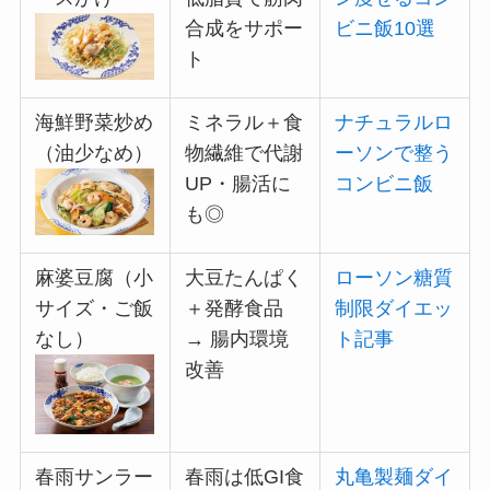
合成をサポー
ビニ飯10選
ト
海鮮野菜炒め
ミネラル＋食
ナチュラルロ
（油少なめ）
物繊維で代謝
ーソンで整う
UP・腸活に
コンビニ飯
も◎
麻婆豆腐（小
大豆たんぱく
ローソン糖質
サイズ・ご飯
＋発酵食品
制限ダイエッ
なし）
→ 腸内環境
ト記事
改善
春雨サンラー
春雨は低GI食
丸亀製麺ダイ