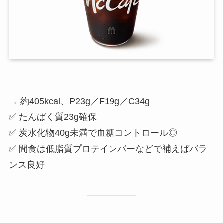
→ 約405kcal、P23g／F19g／C34g
✅ たんぱく質23g確保
✅ 炭水化物40g未満で血糖コントロール◎
✅ 間食は低脂質プロテインバーなどで補えばバラ
ンス良好