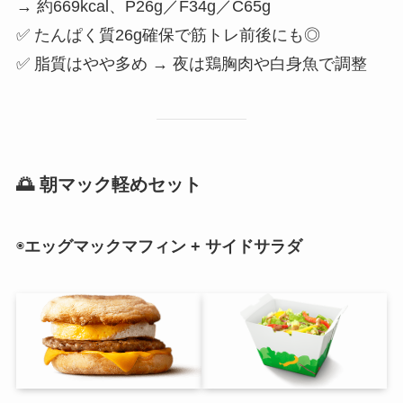
→ 約669kcal、P26g／F34g／C65g
✅ たんぱく質26g確保で筋トレ前後にも◎
✅ 脂質はやや多め → 夜は鶏胸肉や白身魚で調整
🌅 朝マック軽めセット
◉
エッグマックマフィン + サイドサラダ